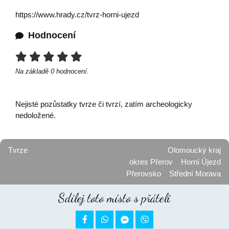
https://www.hrady.cz/tvrz-horni-ujezd
Hodnocení
Na základě
0
hodnocení.
Nejisté pozůstatky tvrze či tvrzí, zatím archeologicky
nedoložené.
Tvrze
Olomoucký kraj
okres Přerov
Horní Újezd
Přerovsko
Střední Morava
Sdílej toto místo s přáteli

