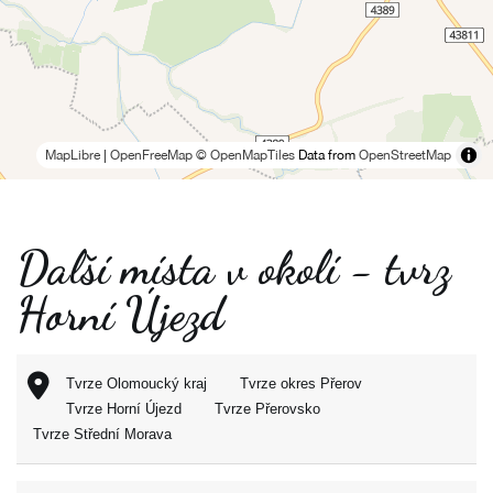
MapLibre
|
OpenFreeMap
© OpenMapTiles
Data from
OpenStreetMap
Další místa v okolí - tvrz
Horní Újezd
Tvrze Olomoucký kraj
Tvrze okres Přerov
Tvrze Horní Újezd
Tvrze Přerovsko
Tvrze Střední Morava