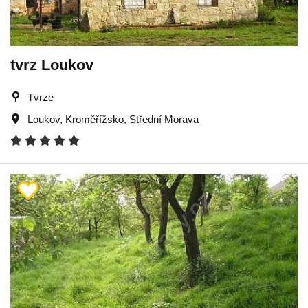
tvrz Loukov
Tvrze
Loukov
,
Kroměřížsko
,
Střední Morava