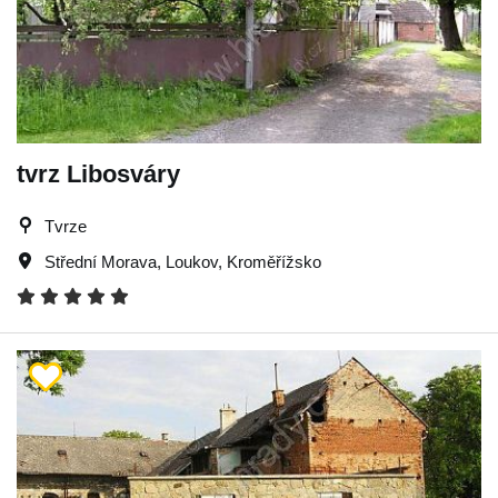
tvrz Libosváry
Tvrze
Střední Morava
,
Loukov
,
Kroměřížsko