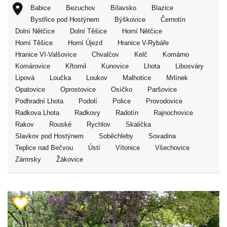
Babice
Bezuchov
Bílavsko
Blazice
Bystřice pod Hostýnem
Býškovice
Černotín
Dolní Nětčice
Dolní Těšice
Horní Nětčice
Horní Těšice
Horní Újezd
Hranice V-Rybáře
Hranice VI-Valšovice
Chvalčov
Kelč
Komárno
Komárovice
Křtomil
Kunovice
Lhota
Libosváry
Lipová
Loučka
Loukov
Malhotice
Mrlínek
Opatovice
Oprostovice
Osíčko
Paršovice
Podhradní Lhota
Podolí
Police
Provodovice
Radkova Lhota
Radkovy
Radotín
Rajnochovice
Rakov
Rouské
Rychlov
Skalička
Slavkov pod Hostýnem
Soběchleby
Sovadina
Teplice nad Bečvou
Ústí
Vítonice
Všechovice
Zámrsky
Žákovice