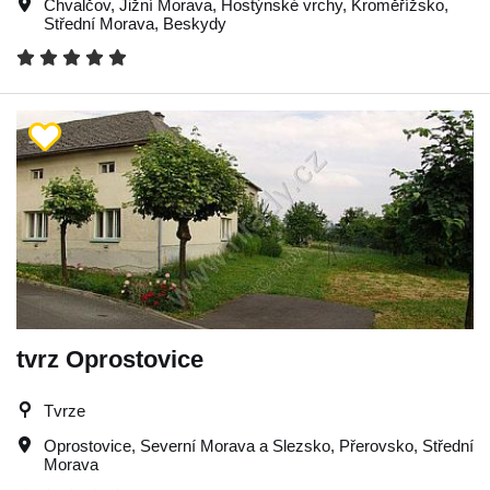
Chvalčov
,
Jižní Morava
,
Hostýnské vrchy
,
Kroměřížsko
,
Střední Morava
,
Beskydy
tvrz Oprostovice
Tvrze
Oprostovice
,
Severní Morava a Slezsko
,
Přerovsko
,
Střední
Morava