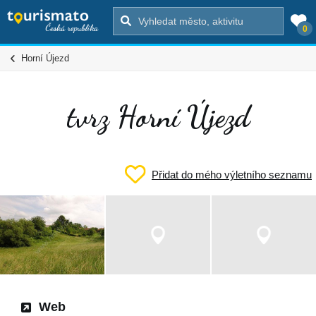
0
Horní Újezd
tvrz Horní Újezd
Přidat do mého výletního seznamu
Web