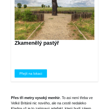
Zkamenělý pastýř
Přejít na lokaci
Přes tři metry vysoký menhir
. To asi není třeba ve
Velké Británii nic nového, ale na cestě nedaleko
Kladna už je to zajímavý artefakt, který budí zájem