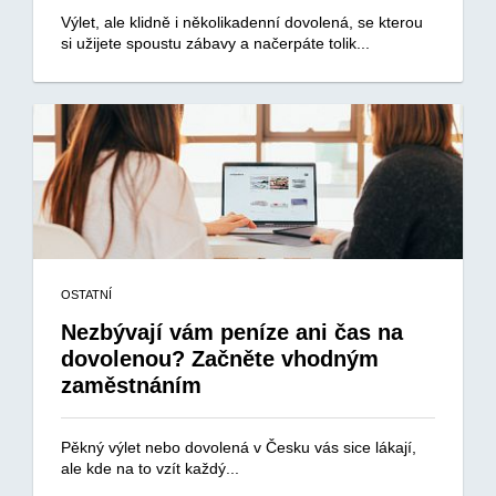
Výlet, ale klidně i několikadenní dovolená, se kterou
si užijete spoustu zábavy a načerpáte tolik...
OSTATNÍ
Nezbývají vám peníze ani čas na
dovolenou? Začněte vhodným
zaměstnáním
Pěkný výlet nebo dovolená v Česku vás sice lákají,
ale kde na to vzít každý...