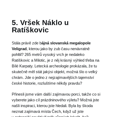
5. Vršek Náklo u
Ratíškovic
Stála právě zde b
ájná slovanská megalopole
Veligrad
, kterou jako by zub času nenávratně
pohltil? 265 metrů vysoký vrch je nedaleko
Ratíškovic a Milotic, je z něj krásný výhled třeba na
Bílé Karpaty. Letecká archeologie prokázala, že tu
skutečně měl stát jakýsi objekt, možná šlo o velký
chrám. Jde o jedno z nejzajímavějších tajemství
české historie, rozluštíme někdy pravdu?
Přinesli jsme vám další zajímavou porci, takže co si
vyberete jako cíl prázdninového výletu? Možná jste
našli inspiraci, kterou jste hledali. Byla by škoda
neznat zajímavá místa Čech, když už jste