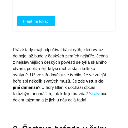
Přejít na lokaci
Právě tady mají odpočívat bájní rytíři, kteří vyrazí
do boje, až bude v českých zemích nejhůře. Jedna
z nejslavnějších českých pověstí se týká skalního
útvaru, poblíž nějž kdysi mohla stát i keltská
svatyně. Už ve středověku se tvrdilo, že ve zdejší
hoře spí několik svatých mužů. Je zde
vstup do
jiné dimenze
? U hory Blaník dochází občas
k různým anomáliím, tak kde je pravda?
Skály
budí
dojem tajemna a je jich u nás celá řada!