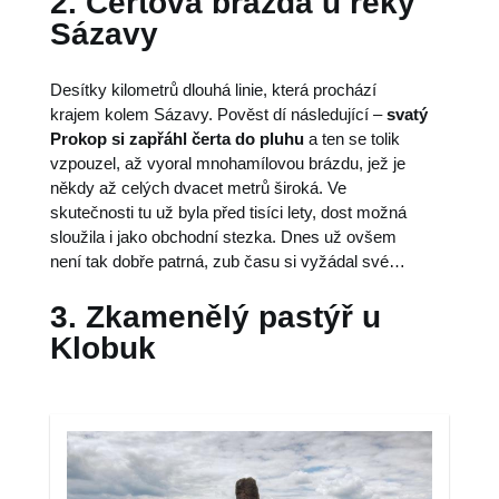
2. Čertova brázda u řeky
Sázavy
Desítky kilometrů dlouhá linie, která prochází
krajem kolem Sázavy. Pověst dí následující –
svatý
Prokop si zapřáhl čerta do pluhu
a ten se tolik
vzpouzel, až vyoral mnohamílovou brázdu, jež je
někdy až celých dvacet metrů široká. Ve
skutečnosti tu už byla před tisíci lety, dost možná
sloužila i jako obchodní stezka. Dnes už ovšem
není tak dobře patrná, zub času si vyžádal své…
3. Zkamenělý pastýř u
Klobuk