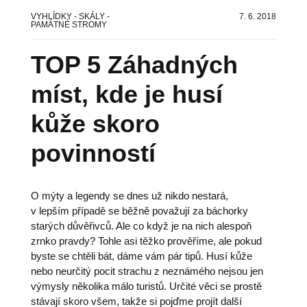
Sdílení
VYHLÍDKY - SKÁLY -
7. 6. 2018
PAMÁTNÉ STROMY


TOP 5 Záhadných
míst, kde je husí
kůže skoro
povinností
O mýty a legendy se dnes už nikdo nestará,
v lepším případě se běžně považují za báchorky
starých důvěřivců. Ale co když je na nich alespoň
zrnko pravdy? Tohle asi těžko prověříme, ale pokud
byste se chtěli bát, dáme vám pár tipů. Husí kůže
nebo neurčitý pocit strachu z neznámého nejsou jen
výmysly několika málo turistů. Určité věci se prostě
stávají skoro všem, takže si pojďme projít další