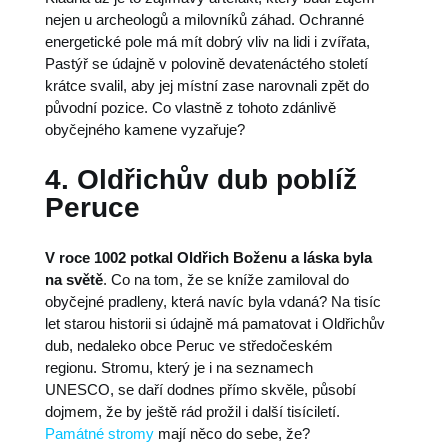
nejen u archeologů a milovníků záhad. Ochranné
energetické pole má mít dobrý vliv na lidi i zvířata,
Pastýř se údajně v polovině devatenáctého století
krátce svalil, aby jej místní zase narovnali zpět do
původní pozice. Co vlastně z tohoto zdánlivě
obyčejného kamene vyzařuje?
4. Oldřichův dub poblíž
Peruce
V roce 1002 potkal Oldřich Boženu a láska byla
na světě
. Co na tom, že se kníže zamiloval do
obyčejné pradleny, která navíc byla vdaná? Na tisíc
let starou historii si údajně má pamatovat i Oldřichův
dub, nedaleko obce Peruc ve středočeském
regionu. Stromu, který je i na seznamech
UNESCO, se daří dodnes přímo skvěle, působí
dojmem, že by ještě rád prožil i další tisíciletí.
Památné stromy
mají něco do sebe, že?