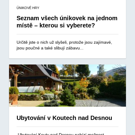
ÚNIKOVÉ HRY
Seznam všech únikovek na jednom
místě – kterou si vyberete?
Určitě jste o nich už slyšeli, protože jsou zajímavé,
jsou poučné a také slibují zábavu...
Ubytování v Koutech nad Desnou
Ubytování Kouty nad Desnou nabízí možnost