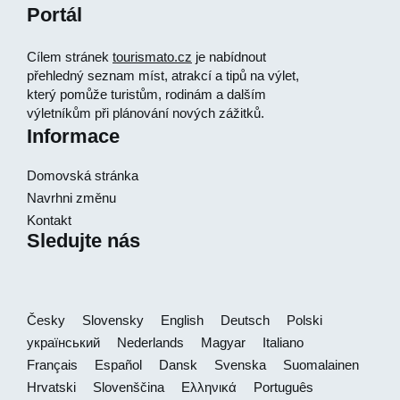
Portál
Cílem stránek
tourismato.cz
je nabídnout
přehledný seznam míst, atrakcí a tipů na výlet,
který pomůže turistům, rodinám a dalším
výletníkům při plánování nových zážitků.
Informace
Domovská stránka
Navrhni změnu
Kontakt
Sledujte nás
Česky
Slovensky
English
Deutsch
Polski
український
Nederlands
Magyar
Italiano
Français
Español
Dansk
Svenska
Suomalainen
Hrvatski
Slovenščina
Ελληνικά
Português