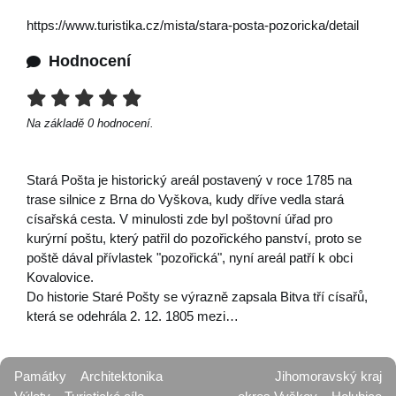
https://www.turistika.cz/mista/stara-posta-pozoricka/detail
Hodnocení
Na základě
0
hodnocení.
Stará Pošta je historický areál postavený v roce 1785 na
trase silnice z Brna do Vyškova, kudy dříve vedla stará
císařská cesta. V minulosti zde byl poštovní úřad pro
kurýrní poštu, který patřil do pozořického panství, proto se
poště dával přívlastek "pozořická", nyní areál patří k obci
Kovalovice.
Do historie Staré Pošty se výrazně zapsala Bitva tří císařů,
která se odehrála 2. 12. 1805 mezi…
Památky
Architektonika
Jihomoravský kraj