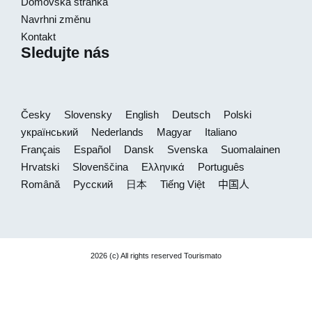
Domovská stránka
Navrhni změnu
Kontakt
Sledujte nás
Česky
Slovensky
English
Deutsch
Polski
український
Nederlands
Magyar
Italiano
Français
Español
Dansk
Svenska
Suomalainen
Hrvatski
Slovenščina
Ελληνικά
Português
Română
Русский
日本
Tiếng Việt
中国人
2026 (c) All rights reserved Tourismato