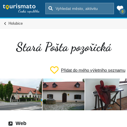
0
Holubice
Stará Pošta pozořická
Přidat do mého výletního seznamu
Web