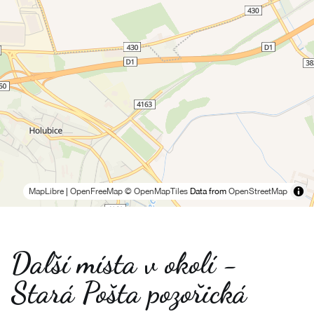
MapLibre
|
OpenFreeMap
© OpenMapTiles
Data from
OpenStreetMap
Další místa v okolí -
Stará Pošta pozořická