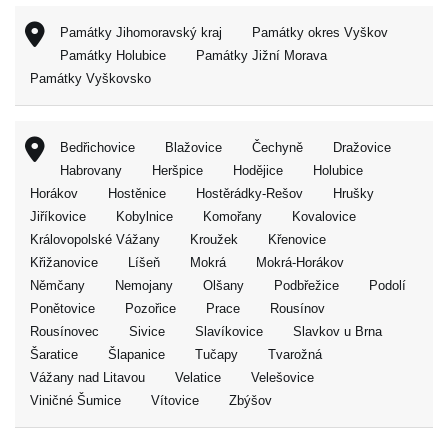
Památky Jihomoravský kraj
Památky okres Vyškov
Památky Holubice
Památky Jižní Morava
Památky Vyškovsko
Bedřichovice
Blažovice
Čechyně
Dražovice
Habrovany
Heršpice
Hodějice
Holubice
Horákov
Hostěnice
Hostěrádky-Rešov
Hrušky
Jiříkovice
Kobylnice
Komořany
Kovalovice
Královopolské Vážany
Kroužek
Křenovice
Křižanovice
Líšeň
Mokrá
Mokrá-Horákov
Němčany
Nemojany
Olšany
Podbřežice
Podolí
Ponětovice
Pozořice
Prace
Rousínov
Rousínovec
Sivice
Slavíkovice
Slavkov u Brna
Šaratice
Šlapanice
Tučapy
Tvarožná
Vážany nad Litavou
Velatice
Velešovice
Viničné Šumice
Vítovice
Zbýšov