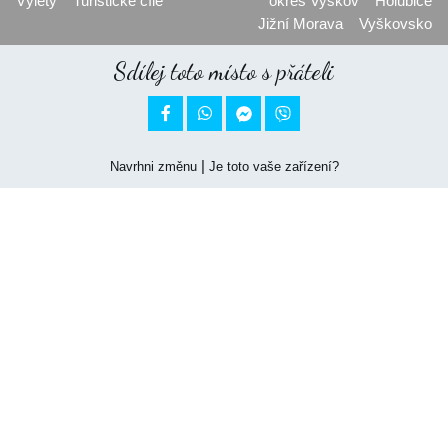
Výlety
Turistické cíle
okres Vyškov
Holubice
Jižní Morava
Vyškovsko
Sdílej toto místo s přáteli


|
Navrhni změnu
Je toto vaše zařízení?