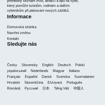
přehledný seznam míst, atrakcí a tipů na výlet,
který pomůže turistům, rodinám a dalším
výletníkům při plánování nových zážitků.
Informace
Domovská stránka
Navrhni změnu
Kontakt
Sledujte nás
Česky
Slovensky
English
Deutsch
Polski
український
Nederlands
Magyar
Italiano
Français
Español
Dansk
Svenska
Suomalainen
Hrvatski
Slovenščina
Ελληνικά
Português
Română
Русский
日本
Tiếng Việt
中国人