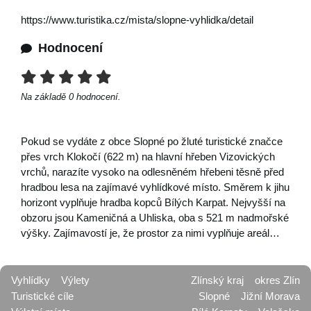
https://www.turistika.cz/mista/slopne-vyhlidka/detail
Hodnocení
Na základě
0
hodnocení.
Pokud se vydáte z obce Slopné po žluté turistické značce
přes vrch Klokočí (622 m) na hlavní hřeben Vizovických
vrchů, narazíte vysoko na odlesněném hřebeni těsně před
hradbou lesa na zajímavé vyhlídkové místo. Směrem k jihu
horizont vyplňuje hradba kopců Bílých Karpat. Nejvyšší na
obzoru jsou Kameničná a Uhliska, oba s 521 m nadmořské
výšky. Zajímavostí je, že prostor za nimi vyplňuje areál…
Vyhlídky
Výlety
Zlínský kraj
okres Zlín
Turistické cíle
Slopné
Jižní Morava