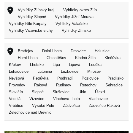
Vyhlídky Zlínský kraj
Vyhlídky okres Zlín
Vyhlídky Slopné
Vyhlídky Jižní Morava
Vyhlídky Bílé Karpaty
Vyhlídky Valašsko
Vyhlídky Vizovické vrchy
Vyhlídky Zlínsko
Bratřejov
Dolní Lhota
Drnovice
Haluzice
Horní Lhota
Chrastěšov
Kladná Žilín
Klečůvka
Křekov
Lhotsko
Lípa
Lipová
Loučka
Luhačovice
Lutonina
Lužkovice
Mirošov
Nevšová
Petrůvka
Podhradí
Pozlovice
Pradlisko
Provodov
Raková
Rudimov
Řetechov
Sehradice
Slavičín
Slopné
Slušovice
Ublo
Újezd
Veselá
Vizovice
Vlachova Lhota
Vlachovice
Vrbětice
Vysoké Pole
Zádveřice
Zádveřice-Raková
Želechovice nad Dřevnicí