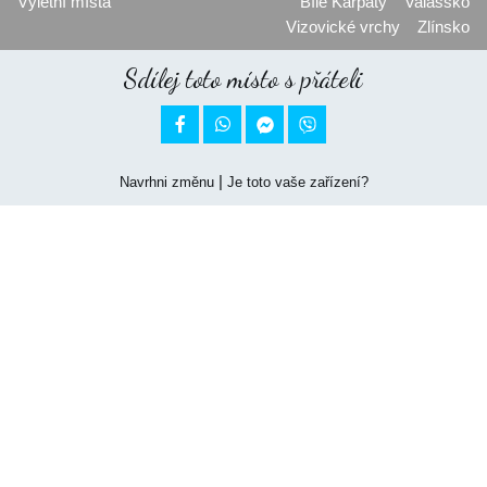
Výletní místa
Bílé Karpaty
Valašsko
Vizovické vrchy
Zlínsko
Sdílej toto místo s přáteli


|
Navrhni změnu
Je toto vaše zařízení?