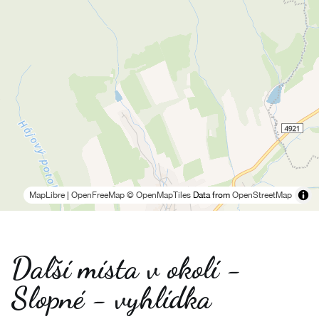
MapLibre
|
OpenFreeMap
© OpenMapTiles
Data from
OpenStreetMap
Další místa v okolí -
Slopné - vyhlídka