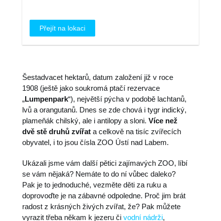
Přejít na lokaci
Šestadvacet hektarů, datum založení již v roce
1908 (ještě jako soukromá ptačí rezervace
„
Lumpenpark
“), největší pýcha v podobě lachtanů,
lvů a orangutanů. Dnes se zde chová i tygr indický,
plameňák chilský, ale i antilopy a sloni.
Více než
dvě stě druhů zvířat
a celkově na tisíc zvířecích
obyvatel, i to jsou čísla ZOO Ústí nad Labem.
Ukázali jsme vám další pětici zajímavých ZOO, líbí
se vám nějaká? Nemáte to do ní vůbec daleko?
Pak je to jednoduché, vezměte děti za ruku a
doprovoďte je na zábavné odpoledne. Proč jim brát
radost z krásných živých zvířat, že? Pak můžete
vyrazit třeba někam k jezeru či
vodní nádrži
,