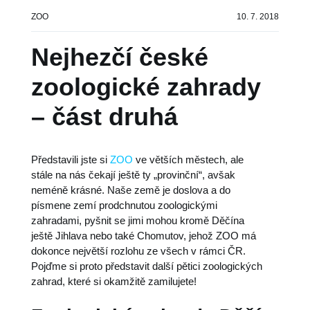
Sdílení
ZOO
10. 7. 2018


Nejhezčí české
zoologické zahrady
– část druhá
Představili jste si
ZOO
ve větších městech, ale
stále na nás čekají ještě ty „provinční“, avšak
neméně krásné. Naše země je doslova a do
písmene zemí prodchnutou zoologickými
zahradami, pyšnit se jimi mohou kromě Děčína
ještě Jihlava nebo také Chomutov, jehož ZOO má
dokonce největší rozlohu ze všech v rámci ČR.
Pojďme si proto představit další pětici zoologických
zahrad, které si okamžitě zamilujete!