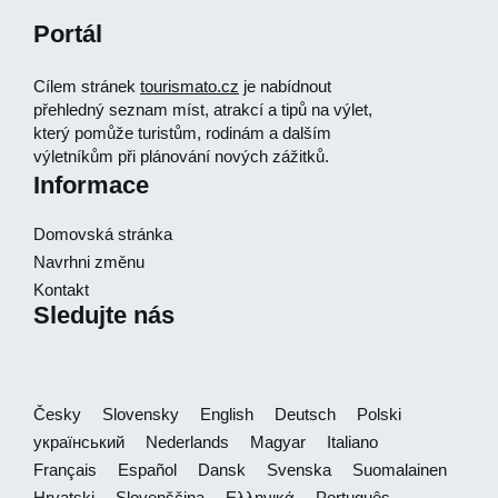
Portál
Cílem stránek
tourismato.cz
je nabídnout
přehledný seznam míst, atrakcí a tipů na výlet,
který pomůže turistům, rodinám a dalším
výletníkům při plánování nových zážitků.
Informace
Domovská stránka
Navrhni změnu
Kontakt
Sledujte nás
Česky
Slovensky
English
Deutsch
Polski
український
Nederlands
Magyar
Italiano
Français
Español
Dansk
Svenska
Suomalainen
Hrvatski
Slovenščina
Ελληνικά
Português