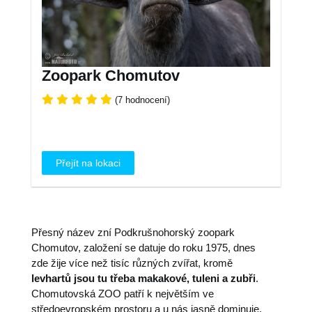
Zoopark Chomutov
(7 hodnocení)
Přejít na lokaci
Přesný název zní Podkrušnohorský zoopark
Chomutov, založení se datuje do roku 1975, dnes
zde žije více než tisíc různých zvířat, kromě
levhartů jsou tu třeba makakové, tuleni a zubři
.
Chomutovská ZOO patří k největším ve
středoevropském prostoru a u nás jasně dominuje,