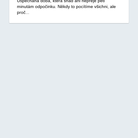
Uspěchaná doba, která snad ani nepřeje pěti
minutám odpočinku. Někdy to pocítíme všichni, ale
proč...