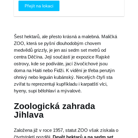
Přejít na lokaci
Šest hektarů, ale přesto krásná a malebná. Maličká
ZOO, která se pyšní dlouhodobým chovem
medvědů grizzly, je jen asi sedm set metrů od
centra Děčína. Její součástí je expozice Rajské
ostrovy, kde se podíváte, jací živočichové jsou
doma na Haiti nebo Fidži. K vidění je třeba perutýn
ohnivý nebo leguán kubánský. Necelých čtyři sta
zvířat tu reprezentují kupříkladu i karpatští vlci,
hyeny, supi bělohlaví a mývalové.
Zoologická zahrada
Jihlava
Založena již v roce 1957, statut ZOO však získala o
čtvrtstoletí později.
Devět hektarů a na sedm set