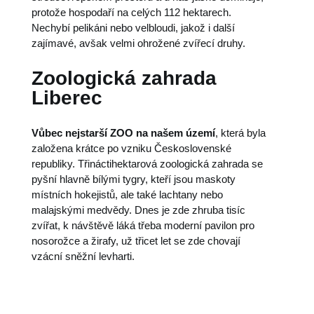
protože hospodaří na celých 112 hektarech.
Nechybí pelikáni nebo velbloudi, jakož i další
zajímavé, avšak velmi ohrožené zvířecí druhy.
Zoologická zahrada
Liberec
Vůbec nejstarší ZOO na našem území
, která byla
založena krátce po vzniku Československé
republiky. Třináctihektarová zoologická zahrada se
pyšní hlavně bílými tygry, kteří jsou maskoty
místních hokejistů, ale také lachtany nebo
malajskými medvědy. Dnes je zde zhruba tisíc
zvířat, k návštěvě láká třeba moderní pavilon pro
nosorožce a žirafy, už třicet let se zde chovají
vzácní sněžní levharti.