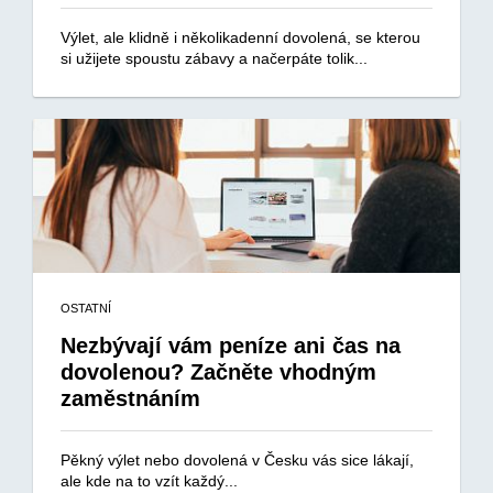
Výlet, ale klidně i několikadenní dovolená, se kterou
si užijete spoustu zábavy a načerpáte tolik...
OSTATNÍ
Nezbývají vám peníze ani čas na
dovolenou? Začněte vhodným
zaměstnáním
Pěkný výlet nebo dovolená v Česku vás sice lákají,
ale kde na to vzít každý...