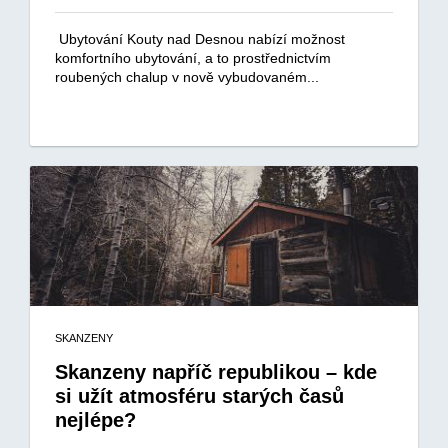
Ubytování Kouty nad Desnou nabízí možnost
komfortního ubytování, a to prostřednictvím
roubených chalup v nově vybudovaném...
SKANZENY
Skanzeny napříč republikou – kde
si užít atmosféru starých časů
nejlépe?