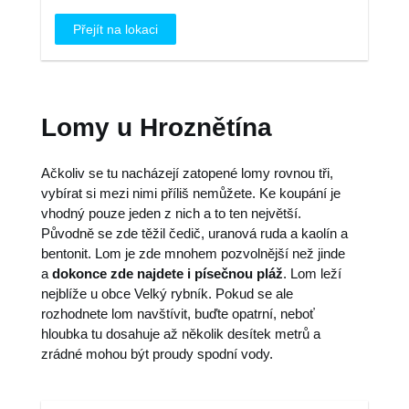
Přejít na lokaci
Lomy u Hroznětína
Ačkoliv se tu nacházejí zatopené lomy rovnou tři,
vybírat si mezi nimi příliš nemůžete. Ke koupání je
vhodný pouze jeden z nich a to ten největší.
Původně se zde těžil čedič, uranová ruda a kaolín a
bentonit. Lom je zde mnohem pozvolnější než jinde
a
dokonce zde najdete i písečnou pláž
. Lom leží
nejblíže u obce Velký rybník. Pokud se ale
rozhodnete lom navštívit, buďte opatrní, neboť
hloubka tu dosahuje až několik desítek metrů a
zrádné mohou být proudy spodní vody.