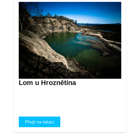
Lom u Hroznětína
Přejít na lokaci