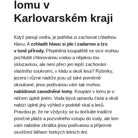
lomu v
Karlovarském kraji
Když panují vedra, je potřeba si zachovat chladnou
hlavu. A
zchladit hlavu si jde i zadarmo a tzv.
v luně přírody.
Přeplněná koupaliště se sice mohou
pochlubit chlorovanou vodou a nějakou tou
skluzavkou, ale není přeci jen lepší zachování
vlastního soukromí, v klidu a okolí lesa? Rybníky,
jezera i různé nádrže jsou už také poměrně
okoukané, jinou podívanou vám tak mohou
nabídnout zavodněné lomy
. Koupání v lomu je o
něčem úplně jiném. Voda bývá opravdu čistá a okolí
nabízí úplně jiný výhled v podobě skal a lesů.
Pravdou je, že ne vždycky se tu dočkáte tradiční
písečné pláže a pozvolného vstupu do vody, ale lom
vám nabídne zkrátka jinou podívanou a příjemné
osvěžení během horkých letních dní.