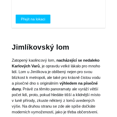
Přejít na lokaci
Jimlíkovský lom
Zatopený kaolincový lom,
nacházející se nedaleko
Karlových Varů
, je opravdu velké lákalo pro mnoho
lidí. Lom u Jimlíkova je oblíbený nejen pro svou
blízkost k metropoli, ale také pro krásně čistou vodu
a písečné dno s originálním
výhledem na písečné
duny.
Právě za těmito panoramaty ale vyráží větší
počet lidí, proto, pokud hledáte tišší a klidnější místo
v luně přírody, zkuste některý z lomů uvedených
výše. Na druhou stranu se zde ale spíše dočkáte
moderních vymožeností, jako je třeba občerstvení.