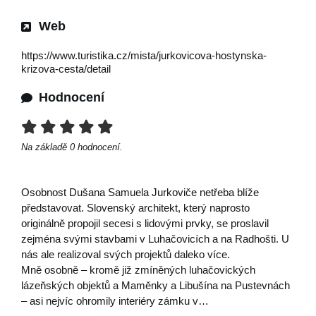
Web
https://www.turistika.cz/mista/jurkovicova-hostynska-
krizova-cesta/detail
Hodnocení
Na základě
0
hodnocení.
Osobnost Dušana Samuela Jurkoviče netřeba blíže
představovat. Slovenský architekt, který naprosto
originálně propojil secesi s lidovými prvky, se proslavil
zejména svými stavbami v Luhačovicích a na Radhošti. U
nás ale realizoval svých projektů daleko více.
Mně osobně – kromě již zmíněných luhačovických
lázeňských objektů a Maměnky a Libušína na Pustevnách
– asi nejvíc ohromily interiéry zámku v…