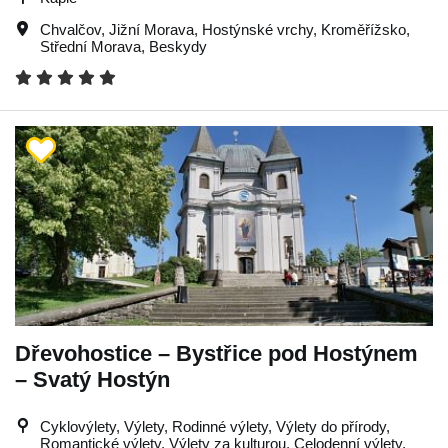
Chvalčov
,
Jižní Morava
,
Hostýnské vrchy
,
Kroměřížsko
,
Střední Morava
,
Beskydy
Dřevohostice – Bystřice pod Hostýnem
– Svatý Hostýn
Cyklovýlety, Výlety, Rodinné výlety, Výlety do přírody,
Romantické výlety, Výlety za kulturou, Celodenní výlety,