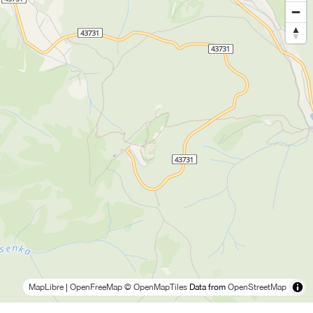
MapLibre
|
OpenFreeMap
© OpenMapTiles
Data from
OpenStreetMap