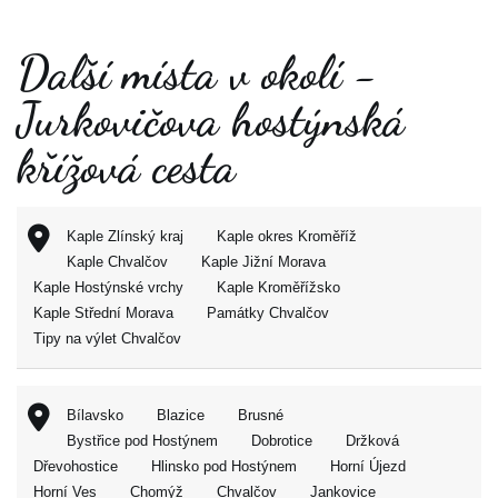
Další místa v okolí -
Jurkovičova hostýnská
křížová cesta
Kaple Zlínský kraj
Kaple okres Kroměříž
Kaple Chvalčov
Kaple Jižní Morava
Kaple Hostýnské vrchy
Kaple Kroměřížsko
Kaple Střední Morava
Památky Chvalčov
Tipy na výlet Chvalčov
Bílavsko
Blazice
Brusné
Bystřice pod Hostýnem
Dobrotice
Držková
Dřevohostice
Hlinsko pod Hostýnem
Horní Újezd
Horní Ves
Chomýž
Chvalčov
Jankovice