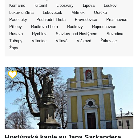
Komárno
Křtomil
Libosváry
Lipová
Loukov
Lukov u Zlína
Lukoveček
Mrlínek
Osíčko
Pacetluky
Podhradní Lhota
Provodovice
Prusinovice
Přílepy
Radkova Lhota
Radkovy
Rajnochovice
Rusava
Rychlov
Slavkov pod Hostýnem
Sovadina
Tučapy
Vítonice
Vítová
Vlčková
Žákovice
Žopy
Hostýnská kaple sv.Jana Sarkandera