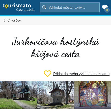
0
Chvalčov
Jurkovičova hostýnská
křížová cesta
Přidat do mého výletního seznamu