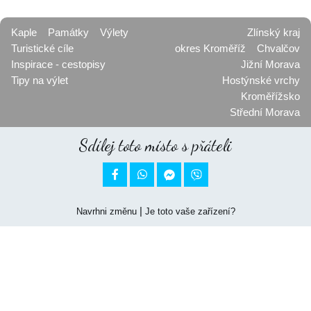
Kaple
Památky
Výlety
Zlínský kraj
Turistické cíle
okres Kroměříž
Chvalčov
Inspirace - cestopisy
Jižní Morava
Tipy na výlet
Hostýnské vrchy
Kroměřížsko
Střední Morava
Sdílej toto místo s přáteli


|
Navrhni změnu
Je toto vaše zařízení?