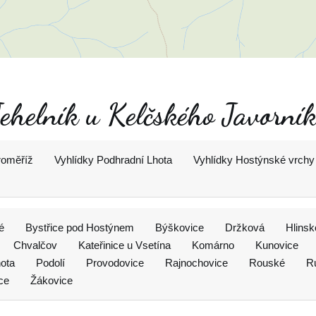
Jehelník u Kelčského Javorní
roměříž
Vyhlídky Podhradní Lhota
Vyhlídky Hostýnské vrchy
é
Bystřice pod Hostýnem
Býškovice
Držková
Hlins
Chvalčov
Kateřinice u Vsetína
Komárno
Kunovice
ota
Podolí
Provodovice
Rajnochovice
Rouské
R
ce
Žákovice