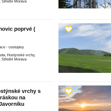
,
Střední Morava
ovic poprvé (
race - cestopisy
ota
,
Hostýnské vrchy
,
,
Střední Morava
stýnské vrchy s
kráskou na
Javorníku