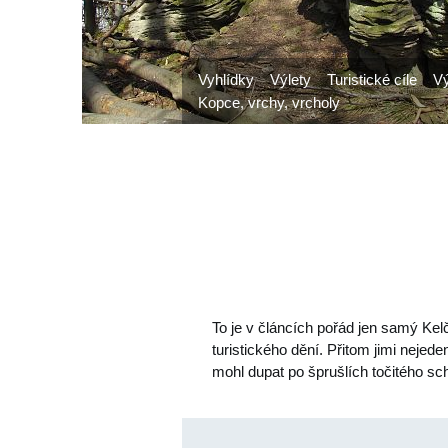
Vyhlídky
Výlety
Turistické cíle
Vý
Kopce, vrchy, vrcholy
To je v článcích pořád jen samý Kel
turistického dění. Přitom jimi neje
mohl dupat po šprušlích točitého s