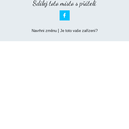
Sdílej toto místo s přáteli

|
Navrhni změnu
Je toto vaše zařízení?