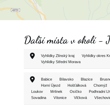
Další místa v okolí - 
Vyhlídky Zlínský kraj
Vyhlídky okres K
Vyhlídky Střední Morava
Babice
Bílavsko
Blazice
Brusn
Horní Újezd
Hošťálková
Chomýž
Loukov
Mrlínek
Osíčko
Podhradní Lh
Sovadina
Vítonice
Vlčková
Všechovi