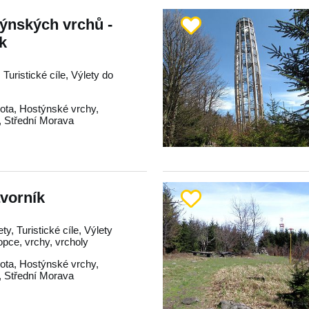
ýnských vrchů -
ík
 Turistické cíle, Výlety do
ota
,
Hostýnské vrchy
,
,
Střední Morava
vorník
ty, Turistické cíle, Výlety
opce, vrchy, vrcholy
ota
,
Hostýnské vrchy
,
,
Střední Morava