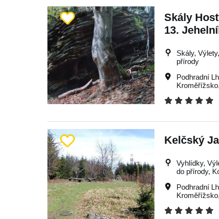
Skály Host
13. Jeheln
Skály, Výlety,
přírody
Podhradní Lh
Kroměřížsko
Kelčský Ja
Vyhlídky, Výle
do přírody, K
Podhradní Lh
Kroměřížsko