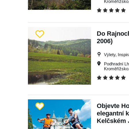
Kroměřížsko
Do Rajnoch
2006)
Výlety, Inspi
Podhradní Lh
Kroměřížsko
Objevte Ho
elegantní 
Kelčském 