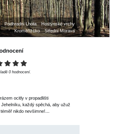
Podhradní Lhota
Hostýnské vrchy
Kroměřížsko
Střední Morava
odnocení
kladě
0
hodnocení.
ázem ocitly v propadlišti
ém Jehelníku, každý spěchá, aby užuž
si téměř nikdo nevšimne!…