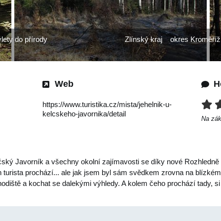
lety do přírody
Zlínský kraj
okres Kroměříž
Web
H
https://www.turistika.cz/mista/jehelnik-u-
kelcskeho-javornika/detail
Na zá
čský Javorník a všechny okolní zajímavosti se díky nové Rozhledně r
den turista prochází... ale jak jsem byl sám svědkem zrovna na blízk
chodiště a kochat se dalekými výhledy. A kolem čeho prochází tady, 