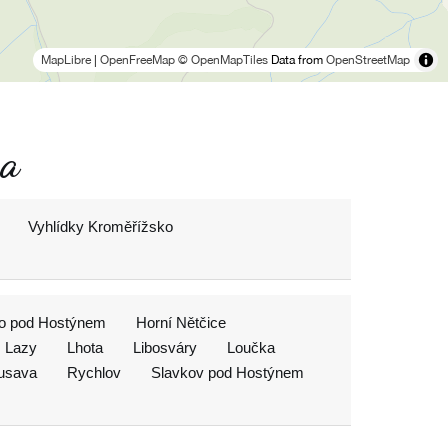
MapLibre
|
OpenFreeMap
© OpenMapTiles
Data from
OpenStreetMap
ka
Vyhlídky Kroměřížsko
ko pod Hostýnem
Horní Nětčice
Lazy
Lhota
Libosváry
Loučka
usava
Rychlov
Slavkov pod Hostýnem