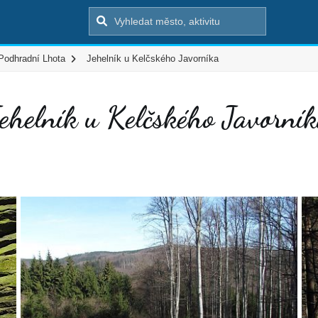
Podhradní Lhota
Jehelník u Kelčského Javorníka
ehelník u Kelčského Javorní