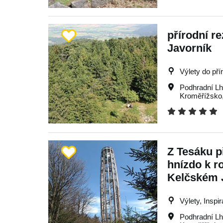
přírodní r
Javorník
Výlety do pří
Podhradní Lh
Kroměřížsko
Z Tesáku p
hnízdo k r
Kelčském 
Výlety, Inspi
Podhradní Lh