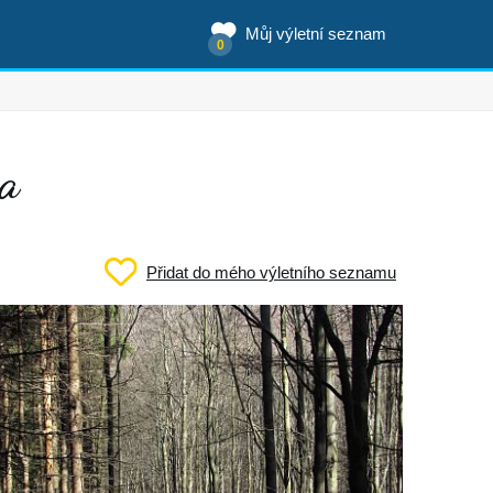
Můj výletní seznam
0
ka
Přidat do mého výletního seznamu