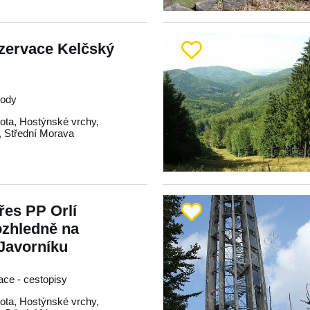
ezervace Kelčský
rody
ota
,
Hostýnské vrchy
,
,
Střední Morava
řes PP Orlí
ozhledně na
Javorníku
race - cestopisy
ota
,
Hostýnské vrchy
,