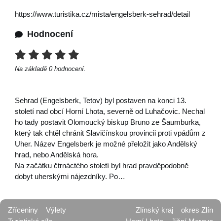
https://www.turistika.cz/mista/engelsberk-sehrad/detail
Hodnocení
Na základě
0
hodnocení.
Sehrad (Engelsberk, Tetov) byl postaven na konci 13.
století nad obcí Horní Lhota, severně od Luhačovic. Nechal
ho tady postavit Olomoucký biskup Bruno ze Šaumburka,
který tak chtěl chránit Slavičínskou provincii proti vpádům z
Uher. Název Engelsberk je možné přeložit jako Andělský
hrad, nebo Andělská hora.
Na začátku čtrnáctého století byl hrad pravděpodobně
dobyt uherskými nájezdníky. Po…
Zříceniny
Výlety
Zlínský kraj
okres Zlín