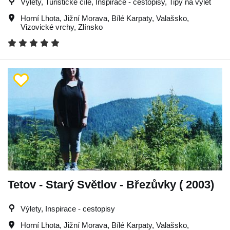
Výlety, Turistické cíle, Inspirace - cestopisy, Tipy na výlet
Horní Lhota
,
Jižní Morava
,
Bílé Karpaty
,
Valašsko
,
Vizovické vrchy
,
Zlínsko
Tetov - Starý Světlov - Březůvky ( 2003)
Výlety, Inspirace - cestopisy
Horní Lhota
,
Jižní Morava
,
Bílé Karpaty
,
Valašsko
,