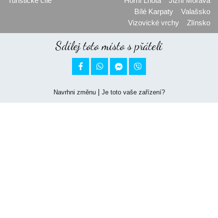
Turistické cíle
Horní Lhota
Jižní Morava
Bílé Karpaty
Valašsko
Vizovické vrchy
Zlínsko
Sdílej toto místo s přáteli


|
Navrhni změnu
Je toto vaše zařízení?