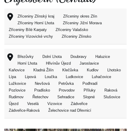
Zříceniny Zlínský kraj
Zříceniny okres Zlín
Zříceniny Horní Lhota
Zříceniny Jižní Morava
Zříceniny Bílé Karpaty
Zříceniny Valašsko
Zříceniny Vizovické vrchy
Zříceniny Zlínsko
Březůvky
Dolní Lhota
Doubravy
Haluzice
Horní Lhota
Hřivínův Újezd
Jaroslavice
Kaňovice
Kladná Žilín
Klečůvka
Kudlov
Lhotsko
Lípa
Lipová
Loučka
Ludkovice
Luhačovice
Lužkovice
Nevšová
Petrůvka
Podhradí
Pozlovice
Pradlisko
Provodov
Příluky
Raková
Rudimov
Řetechov
Sehradice
Slopné
Slušovice
Újezd
Veselá
Vizovice
Zádveřice
Zádveřice-Raková
Želechovice nad Dřevnicí