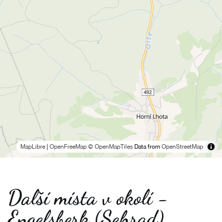
MapLibre
|
OpenFreeMap
© OpenMapTiles
Data from
OpenStreetMap
Další místa v okolí -
Engelsberk (Sehrad)