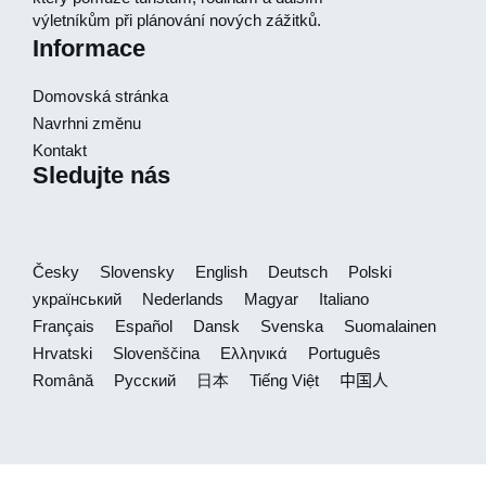
výletníkům při plánování nových zážitků.
Informace
Domovská stránka
Navrhni změnu
Kontakt
Sledujte nás
Česky
Slovensky
English
Deutsch
Polski
український
Nederlands
Magyar
Italiano
Français
Español
Dansk
Svenska
Suomalainen
Hrvatski
Slovenščina
Ελληνικά
Português
Română
Русский
日本
Tiếng Việt
中国人