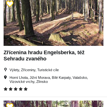
Zřícenina hradu Engelsberka, též
Sehradu zvaného
Výlety, Zříceniny, Turistické cíle
Horní Lhota
,
Jižní Morava
,
Bílé Karpaty
,
Valašsko
,
Vizovické vrchy
,
Zlínsko