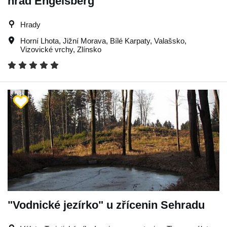
hrad Engelsberg
Hrady
Horní Lhota
,
Jižní Morava
,
Bílé Karpaty
,
Valašsko
,
Vizovické vrchy
,
Zlínsko
"Vodnické jezírko" u zřícenin Sehradu