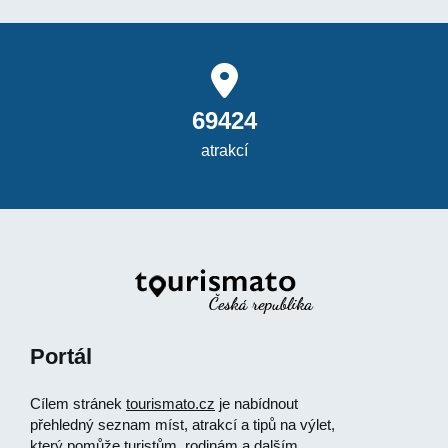
69424
atrakcí
Portál
Cílem stránek
tourismato.cz
je nabídnout
přehledný seznam míst, atrakcí a tipů na výlet,
který pomůže turistům, rodinám a dalším