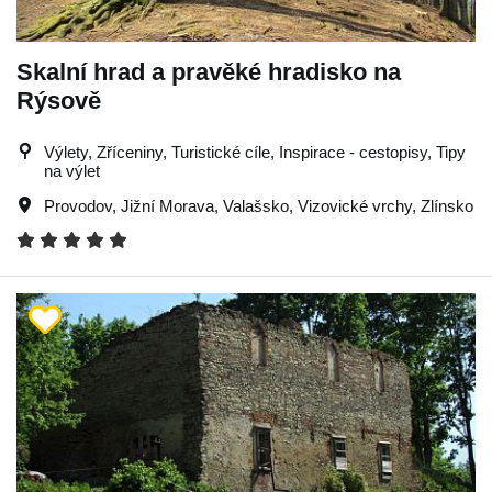
Skalní hrad a pravěké hradisko na
Rýsově
Výlety, Zříceniny, Turistické cíle, Inspirace - cestopisy, Tipy
na výlet
Provodov
,
Jižní Morava
,
Valašsko
,
Vizovické vrchy
,
Zlínsko